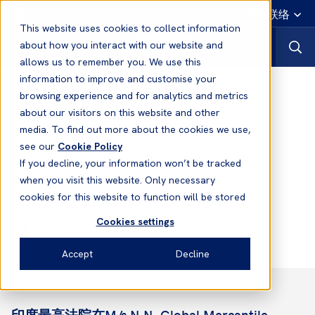
中文
紧急联络
This website uses cookies to collect information
about how you interact with our website and
allows us to remember you. We use this
information to improve and customise your
News
browsing experience and for analytics and metrics
about our visitors on this website and other
media. To find out more about the cookies we use,
04 Aug, 2023
News
see our
Cookie Policy
Enforceability of Unstamped
If you decline, your information won’t be tracked
Arbitration Agreements in India
when you visit this website. Only necessary
cookies for this website to function will be stored
Cookies settings
Erin Walton
Assistant Corporate Director
Accept
Decline
印度最高法院在
M/s N.N. Global Mercantile