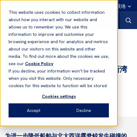
中文
紧急联络
This website uses cookies to collect information
about how you interact with our website and
allows us to remember you. We use this
information to improve and customise your
News
browsing experience and for analytics and metrics
about our visitors on this website and other
media. To find out more about the cookies we use,
07 Jul, 2021
News
see our
Cookie Policy
加拿大 - 北大西洋露脊鲸 - 圣劳伦斯湾
If you decline, your information won’t be tracked
（2021年更新）
when you visit this website. Only necessary
cookies for this website to function will be stored
Cookies settings
Emma Forbes-Gearey
Loss Prevention Officer
Accept
Decline
为进一步降低船舶与北大西洋露脊鲸发生碰撞的