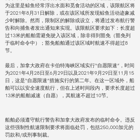
为这里是鲸鱼经常浮出水面和觅食活动的区域，该限航区将
于2021年8月31日解除，或在该区域所发现鲸鱼活动迹象减
少时解除。然而，限制区的解除或设立，将通过发布航行警
告和向捕鱼者发出通知来实现。该限航区要求如下：长度超
过13米的船舶需避免驶入该区域，除非得到豁免（豁免列
于临时命令中）；豁免船舶通过该区域时航速不得超过8
节。
最后，加拿大政府在卡伯特海峡区域实行“自愿限速”，时间
为2021年4月28日至6月29日以及2021年9月29日至11月15
日，这是“自愿限速”措施实行的第二年。在这一区域外，船
舶可以以安全速度航行，但在上述时间段内，要求长度超过
13米的船舶减速（自愿），其航速不超过10节。
船舶必须遵守航行警告和加拿大政府发布的临时命令。违反
这些强制性航速限制要求将面临处罚，包括250,000加元的
罚款和/或刑事制裁。