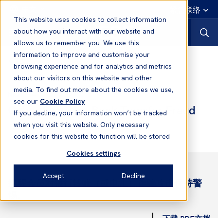
中文
紧急联络
This website uses cookies to collect information
about how you interact with our website and
allows us to remember you. We use this
information to improve and customise your
News
browsing experience and for analytics and metrics
about our visitors on this website and other
media. To find out more about the cookies we use,
14 Sep, 2021
News
see our
Cookie Policy
Cyber Security: Bank Transfer Fraud
If you decline, your information won’t be tracked
when you visit this website. Only necessary
cookies for this website to function will be stored
Cookies settings
Accept
Decline
提醒会员对银行转账（或电汇）诈骗攻击保持警
惕。