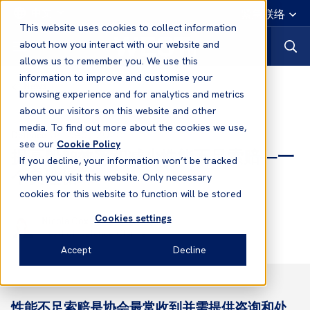
中文
紧急联络
This website uses cookies to collect information
about how you interact with our website and
allows us to remember you. We use this
information to improve and customise your
News
browsing experience and for analytics and metrics
about our visitors on this website and other
media. To find out more about the cookies we use,
04 Sep, 2025
Defence
see our
Cookie Policy
提高船舶效率和减少性能不足索赔—一
If you decline, your information won’t be tracked
个良性循环
when you visit this website. Only necessary
cookies for this website to function will be stored
Cookies settings
Nicola Cox
Head of Defence Claims
Accept
Decline
性能不足索赔是协会最常收到并需提供咨询和处